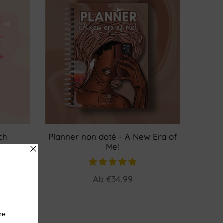
ch
Planner non daté - A New Era of
Me!
Ab
€34,99