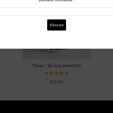
Tasse - Du bist pünktlich
€19,99