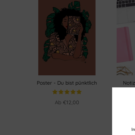
Poster - Du bist pünktlich
Notiz
Ab
€12,00