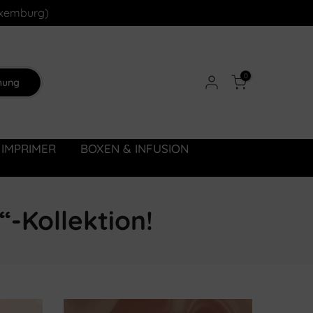
Luxemburg)
0
hung
 IMPRIMER
BOXEN & INFUSION
“-Kollektion!