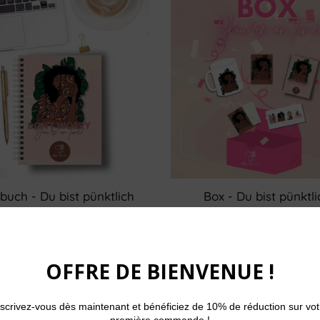
buch - Du bist pünktlich
Box - Du bist pünktli
Ab
€12,00
Ab
€34,99