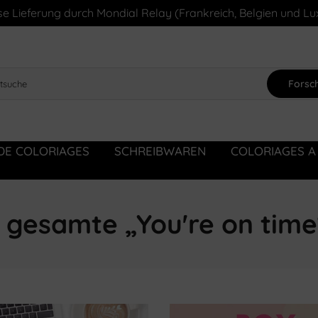
e Lieferung durch Mondial Relay (Frankreich, Belgien und 
Forsc
DE COLORIAGES
SCHREIBWAREN
COLORIAGES A
 gesamte „You're on time