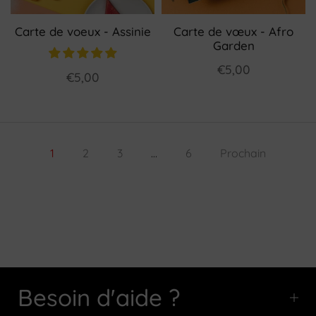
Carte de voeux - Assinie
Carte de vœux - Afro
Garden
€5,00
€5,00
1
2
3
…
6
Prochain
Besoin d'aide ?