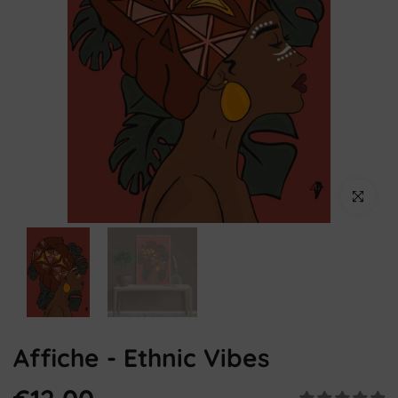
Cliquez pou
Affiche - Ethnic Vibes