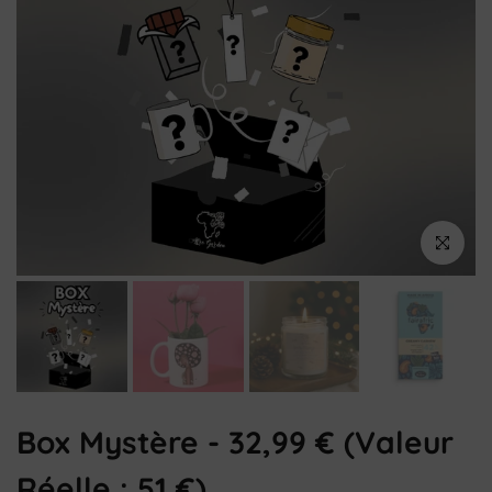
Cliquez pou
Box Mystère - 32,99 € (valeur
Réelle : 51 €)