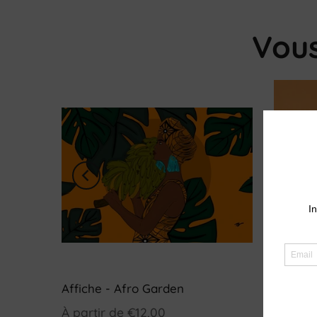
Vou
 that
Affiche - Afro Garden
Carte d
érique)
À partir de
€12,00
€5,00