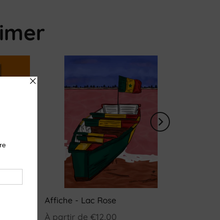
imer
ro
Affiche - Lac Rose
À partir de
€12,00