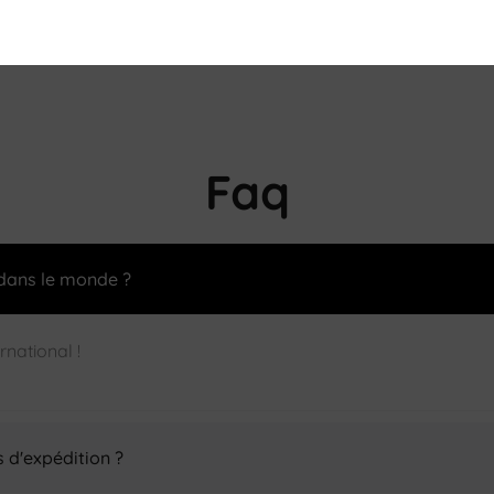
€0,99
Faq
 dans le monde ?
ernational !
s d'expédition ?