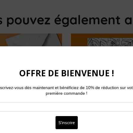
s pouvez également a
e vœux - Afro Garden
Coloriage à imprimer - Af
Garden (téléchargement
numérique)