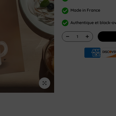
Made in France
Authentique et black-
Cliquez pour agrandir