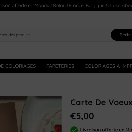
aison offerte en Mondial Relay (France, Belgique & Luxembo
Reche
DE COLORIAGES
PAPETERIES
COLORIAGES A IMP
Carte De Voeux
€5,00
Livraison offerte en M