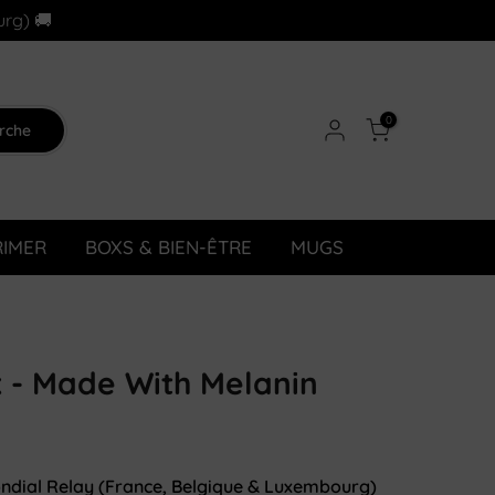
urg) 🚚
0
rche
RIMER
BOXS & BIEN-ÊTRE
MUGS
 - Made With Melanin
ondial Relay (France, Belgique & Luxembourg)