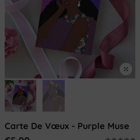
Cliquez pou
Carte De Vœux - Purple Muse