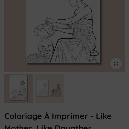
Cliquez pou
Coloriage À Imprimer - Like
Mother, Like Daugther