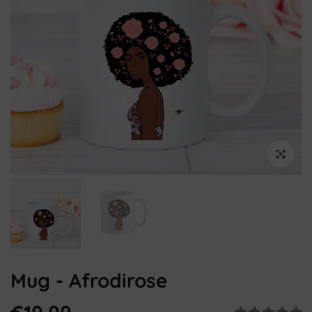
Cliquez pou
Mug - Afrodirose