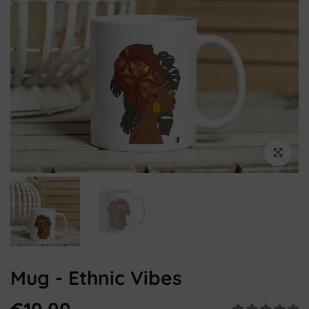
Cliquez pou
Mug - Ethnic Vibes