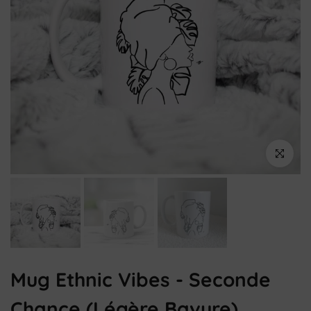
Cliquez pou
Mug Ethnic Vibes - Seconde
Chance (légère Bavure)