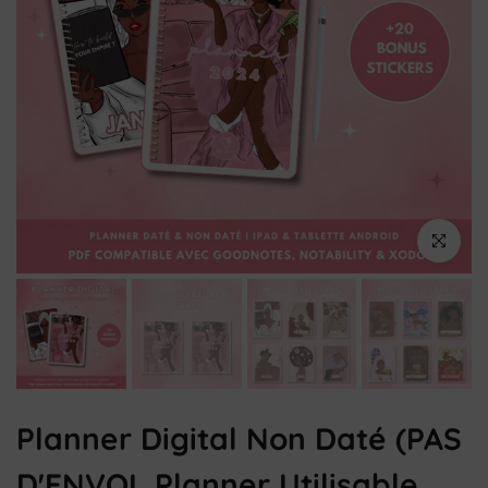
Cliquez pou
Planner Digital Non Daté (PAS
D'ENVOI, Planner Utilisable