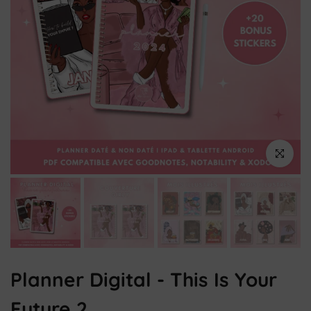
Cliquez pou
Planner Digital - This Is Your
Future 2