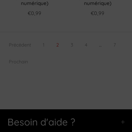
numérique)
numérique)
€0,99
€0,99
Précédent
1
2
3
4
…
7
Prochain
Besoin d'aide ?