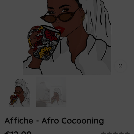
Cliquez pou
Affiche - Afro Cocooning