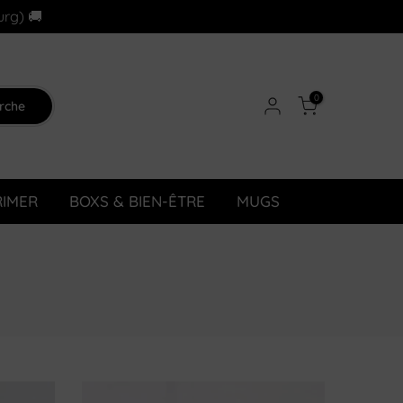
urg) 🚚
0
rche
RIMER
BOXS & BIEN-ÊTRE
MUGS