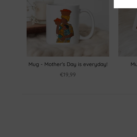
Mug - Mother's Day is everyday!
Mu
€19,99