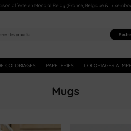
aison offerte en Mondial Relay (France, Belgique & Luxembo
Reche
DE COLORIAGES
PAPETERIES
COLORIAGES A IMP
Mugs