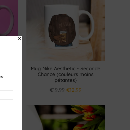
c
Mug Nike Aesthetic - Seconde
Chance (couleurs moins
pétantes)
€19,99
€12,99