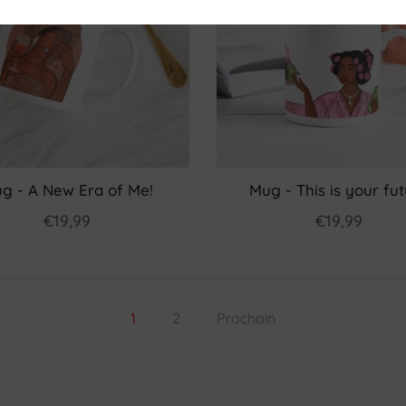
g - A New Era of Me!
Mug - This is your fu
€19,99
€19,99
1
2
Prochain