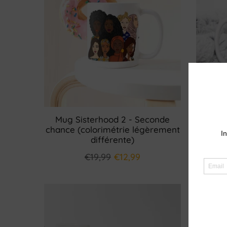
Mug Sisterhood 2 - Seconde
Mug 
chance (colorimétrie légèrement
Ch
différente)
€19,99
€12,99