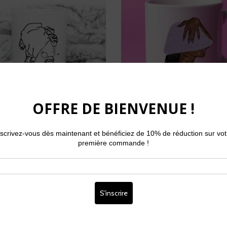
Ethnic Vibes - Seconde
Mug - 90's Aestheti
ance (légère bavure)
€19,99
€19,99
€12,99